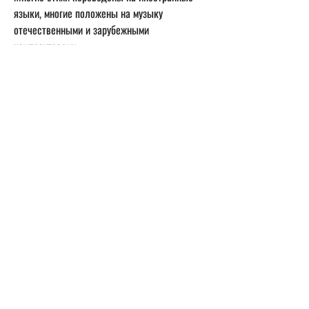
языки, многие положены на музыку 
отечественными и зарубежными 
композиторами. 
Почётный работник культуры города Москвы.