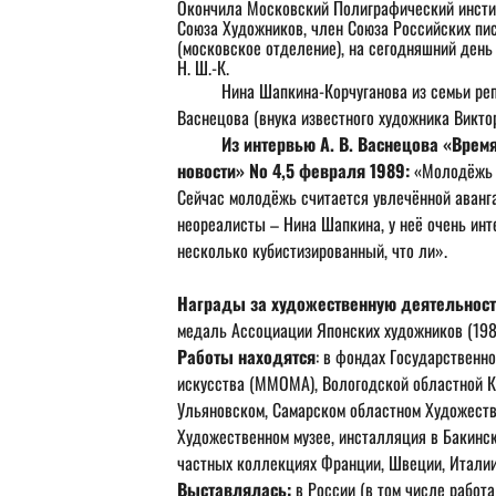
Окончила Московский Полиграфический институт
Союза Художников, член Союза Российских пис
(московское отделение), на сегодняшний день
Н. Ш.-К.
	Нина Шапкина-Корчуганова из семьи репрессированных – ученица Андрея Владимировича 
Васнецова (внука известного художника Викто
Из интервью А. В. Васнецова «Врем
новости» No 4,5 февраля 1989: 
«Молодёжь 
Сейчас молодёжь считается увлечённой аванг
неореалисты – Нина Шапкина, у неё очень инт
несколько кубистизированный, что ли».
Награды за художественную деятельнос
медаль Ассоциации Японских художников (198
Работы находятся
: в фондах Государственн
искусства (ММОМА), Вологодской областной К
Ульяновском, Самарском областном Художестве
Художественном музее, инсталляция в Бакинск
частных коллекциях Франции, Швеции, Италии,
Выставлялась:
 в России (в том числе работ