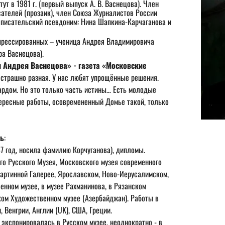
 в 1981 г. (первый выпуск А. В. Васнецова). Член 
ателей (прозаик), член Союза Журналистов России 
 писательский псевдоним: Нина Шапкина-Карчаганова и 
ра Васнецова).
я Андрея Васнецова» - газета «Московские 
страшно разная. У нас любят упрощённые решения. 
ардом. Но это только часть истины… Есть молодые 
ересные работы, осовремененный Домье такой, только 
ть
: 
7 год, носила фамилию Корчуганова), дипломы.
ого Русского Музея, Московского музея современного 
артинной Галерее, Ярославском, Ново-Иерусалимском, 
нном музее, в музее Рахманинова, в Рязанском 
ом Художественном музее (Азербайджан). Работы в 
 Венгрии, Англии (UK), США, Греции.
а экспонировалась в Русском музее, неоднократно - в 