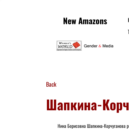
New Amazons
Back
Шапкина-Корч
	Нина Борисовна Шапкина-Корчуганова родилась в 1954 г. В Туркменской ССР, живет в Москве. 