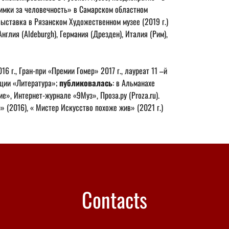
имки за человечность» в Самарском областном 
выставка в Рязанском Художественном музее (2019 г.)
Англия (Aldeburgh), Германия (Дрезден), Италия (Рим), 
 г., Гран-при «Премии Гомер» 2017 г., лауреат 11 –й 
ии «Литература»; 
публиковалась
: в Альманахе 
», Интернет-журнале «9Муз», Проза.ру (Proza.ru). 
ю» (2016), « Мистер Искусство похоже жив» (2021 г.)
Contacts