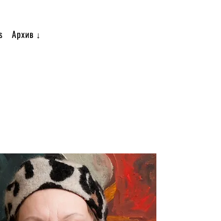
s
Архив ↓