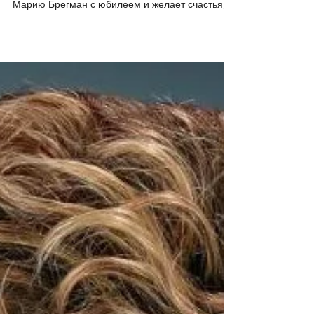
5 июн.
Поздравляем Марию Брегман
Группа "Новые амазонки" поздравляет
поэтессу, прозаика, сценаристку и переводчицу
Марию Брегман с юбилеем и желает счастья,
здоровья и новых творческих успехов.