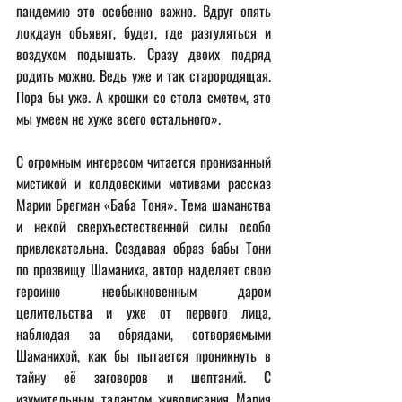
пандемию это особенно важно. Вдруг опять 
локдаун объявят, будет, где разгуляться и 
воздухом подышать. Сразу двоих подряд 
родить можно. Ведь уже и так старородящая. 
Пора бы уже. А крошки со стола сметем, это 
мы умеем не хуже всего остального».
С огромным интересом читается пронизанный 
мистикой и колдовскими мотивами рассказ 
Марии Брегман «Баба Тоня». Тема шаманства 
и некой сверхъестественной силы особо 
привлекательна. Создавая образ бабы Тони 
по прозвищу Шаманиха, автор наделяет свою 
героиню необыкновенным даром 
целительства и уже от первого лица, 
наблюдая за обрядами, сотворяемыми 
Шаманихой, как бы пытается проникнуть в 
тайну её заговоров и шептаний. С 
изумительным талантом живописания Мария 