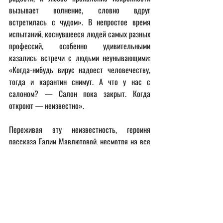
вызывает волнение, словно вдруг 
встретилась с чудом». В непростое время 
испытаний, коснувшееся людей самых разных 
профессий, особенно удивительными 
казались встречи с людьми неунывающими: 
«Когда-нибудь вирус надоест человечеству, 
тогда и карантин снимут. А что у нас с 
салоном? — Салон пока закрыт. Когда 
откроют — неизвестно».
Переживая эту неизвестность, героиня 
рассказа Галии Мавлютовой, несмотря на все 
потери, оказывается натурой не сломленной, 
сумевшей достойно принять все невзгоды и 
найти из них собственный выход в состояние 
внутреннего спокойствия: «В Сашином голосе 
слышалось умиротворение. В нем не было 
печали. Холера отодвинула всё ненужное. 