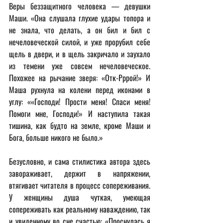
Веры беззащитного человека — девушки 
Маши. «Она слушала глухие удары топора и 
не знала, что делать, а он бил и бил с 
нечеловеческой силой, и уже прорубил себе 
щель в двери, и в щель закричало и заухало 
из темени уже совсем нечеловеческое. 
Похожее на рычание зверя: «Отк-Рррой!» И 
Маша рухнула на колени перед иконами в 
углу: ««Господи! Прости меня! Спаси меня! 
Помоги мне, Господи!» И наступила такая 
тишина, как будто на земле, кроме Маши и 
Бога, больше никого не было.»
Безусловно, и сама стилистика автора здесь 
завораживает, держит в напряжении, 
втягивает читателя в процесс сопереживания. 
У женщины душа чуткая, умеющая 
сопереживать как реальному наваждению, так 
и увиденному во сне счастью: «Проснулась я 