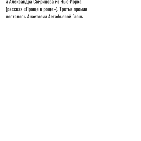
и Александра Свиридова из Нью-Йорка 
(рассказ «Проще в роще»). Третья премия 
досталась Анастасии Астафьевой (дочь 
писателей Виктора Астафьева и Нины 
Веселовой) из города Нея Костромской 
области (рассказ «Измена»), петербурженке 
Галие Мавлтовой (рассказ «Холера»), 
Наталье Новохатней из Кишинева (рассказ 
«Карандашом и красками») и москвичкам 
Марии Брегман (рассказ «Баба Тоня») и 
Ольге Харламовой (рассказ «Поговори со 
мной») (получая премию, прочитала новые 
стихи).