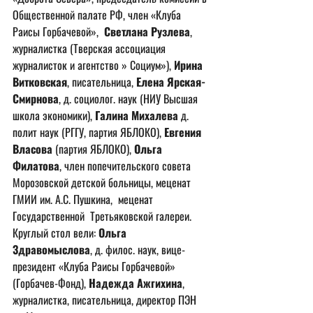
Общественной палате РФ, член «Клуба 
Раисы Горбачевой»,  
Светлана Рузлева
, 
журналистка (Тверская ассоциация 
журналисток и агентство » Социум»), 
Ирина 
Витковская
, писательница, 
Елена Ярская-
Смирнова
, д. социолог. наук (НИУ Высшая 
школа экономики), 
Галина Михалева
 д. 
полит наук (РГГУ, партия ЯБЛОКО), 
Евгения 
Власова
 (партия ЯБЛОКО), 
Ольга 
Филатова
, член попечительского совета 
Морозовской детской больницы, меценат  
ГМИИ им. А.С. Пушкина,  меценат 
Государственной  Третьяковской галереи. 
Круглый стол вели: 
Ольга 
Здравомыслова
, д. филос. наук, вице-
президент «Клуба Раисы Горбачевой» 
(Горбачев-Фонд), 
Надежда Ажгихина
, 
журналистка, писательница, директор ПЭН 