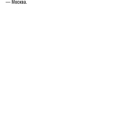
— Москва.
Источник: 
Горбачев-Фонд
Наши публикации
Недавние посты
Смотреть все