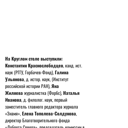
На Круглом столе выступили: 
Константин Краснослободцев
, канд. ист. 
наук (РГГУ, Горбачев-Фонд), 
Галина 
Ульянова
, д. истор. наук, (Институт 
российской истории РАН), 
Яна 
Жиляева
 журналистка (Форбс), 
Наталья 
Иванова
, д. филолог. наук, первый 
заместитель главного редактора журнала 
«Знамя», 
Елена Тополева-Солдунова
, 
директор Благотворительного фонда 
«Доброта Cевера», председатель комиссии в 