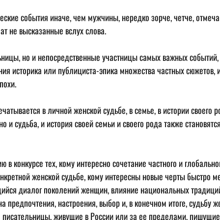
ские события иначе, чем мужчины, нередко зорче, четче, отмеча
чат не высказанные вслух слова.
ьницы, но и непосредственные участницы самых важных событий, 
ния историка или публициста-эпика множества частных сюжетов, и
похи.
чатывается в личной женской судьбе, в семье, в истории своего р
но и судьба, и история своей семьи и своего рода также становятс
 в конкурсе тех, кому интересно сочетание частного и глобальног
конкретной женской судьбе, кому интересны новые черты быстро 
ийся диалог поколений женщин, влияние национальных традиций 
 предпочтения, настроения, выбор и, в конечном итоге, судьбу ж
 писательницы, живущие в России или за ее пределами, пишущие