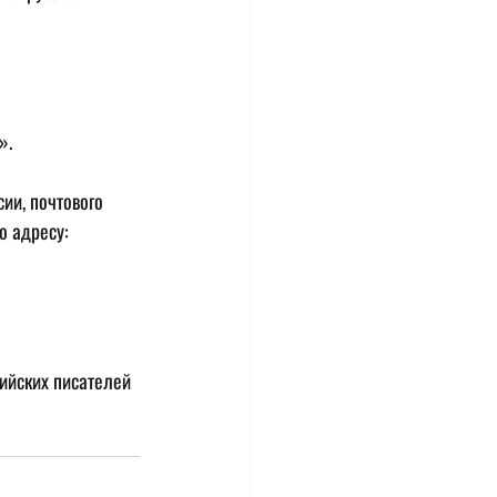
».
ии, почтового 
о адресу: 
сийских писателей