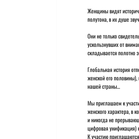
Женщины видят историче
полутона, в их душе зву
Они не только свидетел
ускользнувших от внима
складывается полотно э
Глобальная история отпе
женской его половины), 
нашей страны…
Мы приглашаем к участию
женского характера, в 
и никогда не прерывающ
цифровая унификация) на
К участию приглашаются