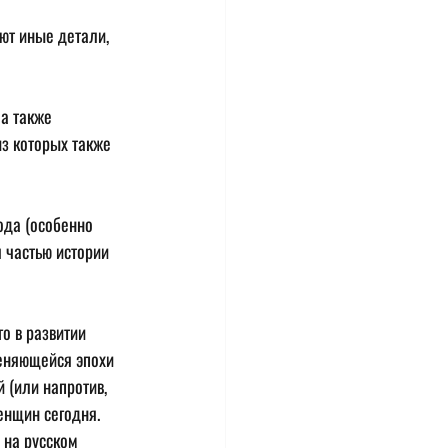
ют иные детали, 
а также 
з которых также 
ода (особенно 
я частью истории 
о в развитии 
меняющейся эпохи 
(или напротив, 
енщин сегодня.
 на русском 