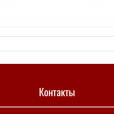
"Сильная женщина" в "Бобрах и
Опубл
утках"
Между
конку
Контакты