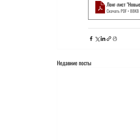
Лонг-лист "Новы
Скачать PDF • 88KB
Недавние посты