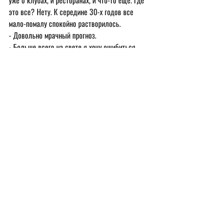
уже о клубах, и ресторанах, и что-то еще. Где 
это все? Нету. К середине 30-х годов все 
мало-помалу спокойно растворилось.
- Довольно мрачный прогноз.
- Больше всего на свете я хочу ошибиться. 
Чтобы ничего из того, о чем я здесь толкую, 
не состоялось бы. И я с удовольствием 
через год-другой, если доживу, скажу: 
братцы, как я рада, что я ошиблась. Но до 
сих пор я в прогнозах не ошибалась, к 
сожалению. Все-таки - Кассандра...
- Неужели вы также предвидели, чем 
закончится перестройка? Вспомните этот 
энтузиазм, горение, публикации в «Огоньке», 
«Литературке», в том числе Синявского, 
которые были глотком свежего воздуха и 
знаком надежды для многих.
- Все правильно. «Где же эти утки? У меня в 
желудке» - как говорится в какой-то детской 