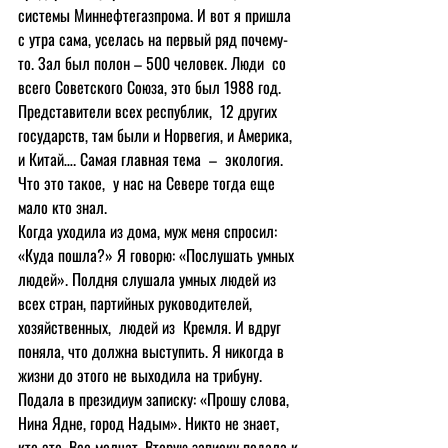
системы Миннефтегазпрома. И вот я пришла 
с утра сама, уселась на первый ряд почему-
то. Зал был полон – 500 человек. Люди  со 
всего Советского Союза, это был 1988 год. 
Представители всех республик,  12 других 
государств, там были и Норвегия, и Америка, 
и Китай…. Самая главная тема  –  экология. 
Что это такое,  у нас на Севере тогда еще 
мало кто знал.
Когда уходила из дома, муж меня спросил: 
«Куда пошла?» Я говорю: «Послушать умных 
людей». Полдня слушала умных людей из 
всех стран, партийных руководителей, 
хозяйственных,  людей из  Кремля. И вдруг 
поняла, что должна выступить. Я никогда в 
жизни до этого не выходила на трибуну. 
Подала в президиум записку: «Прошу слова, 
Нина Ядне, город Надым». Никто не знает, 
кто это. Все молчат. Вторую записку подала к 