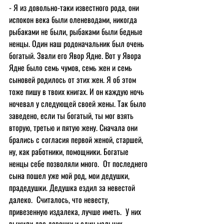
- Я из довольно-таки известного рода, они 
испокон века были оленеводами, никогда 
рыбаками не были, рыбаками были бедные 
ненцы. Один наш родоначальник был очень 
богатый. Звали его Явор Ядне. Вот у Явора 
Ядне было семь чумов, семь жен и семь 
сыновей родилось от этих жен. Я об этом 
тоже пишу в твоих книгах. И он каждую ночь 
ночевал у следующей своей жены. Так было 
заведено, если ты богатый, ты мог взять 
вторую, третью и пятую жену. Сначала они 
брались с согласия первой женой, старшей, 
ну, как работники, помощники. Богатые 
ненцы себе позволяли много.  От последнего 
сына пошел уже мой род, мои дедушки, 
прадедушки. Дедушка ездил за невестой 
далеко.  Считалось, что невесту, 
привезенную издалека, лучше иметь.  У них 
выжили две девочки и один мальчик. 