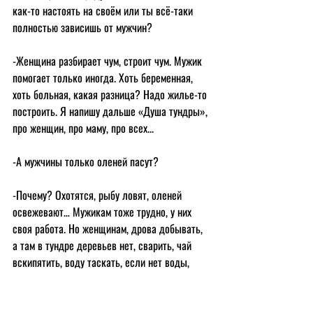
как-то настоять на своём или ты всё-таки 
полностью зависишь от мужчин?
-Женщина разбирает чум, строит чум. Мужик 
помогает только иногда. Хоть беременная, 
хоть больная, какая разница? Надо жилье-то 
построить. Я напишу дальше «Душа тундры», 
про женщин, про маму, про всех...
-А мужчины только оленей пасут?
-Почему? Охотятся, рыбу ловят, оленей 
освежевают… Мужикам тоже трудно, у них 
своя работа. Но женщинам, дрова добывать, 
а там в тундре деревьев нет, сварить, чай 
вскипятить, воду таскать, если нет воды, 
снег, льдины. Одежду всю шить, выделывать 
шкуры по весне. Потом в августе где-то шьют 
одежду на всю семью, на детей, на мужа, на 