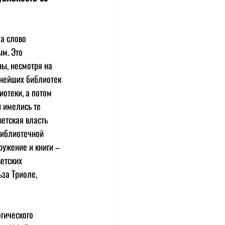
а слово 
м. Это 
ы, несмотря на 
тнейших библиотек 
отеки, а потом 
 имелись те 
ветская власть 
библиотечной 
ружение и книги – 
етских 
за Триоле, 
гического 