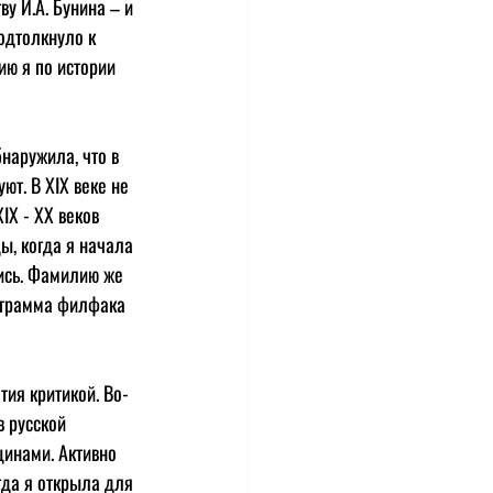
у И.А. Бунина – и 
одтолкнуло к 
ю я по истории 
наружила, что в 
ют. В XIX веке не 
IX - XX веков 
ы, когда я начала 
ись. Фамилию же 
рограмма филфака 
тия критикой. Во-
 русской 
щинами. Активно 
гда я открыла для 