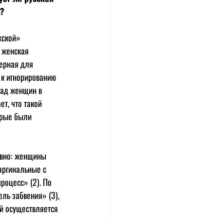
? 
жской» 
 женская 
ерная для 
 к игнорированию 
ад женщин в 
т, что такой 
орые были 
ывно: женщины 
аргинальные с 
роцесс» (2). По 
ль забвения» (3), 
й осуществляется 