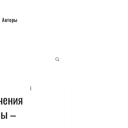
Авторы
чения
ры –