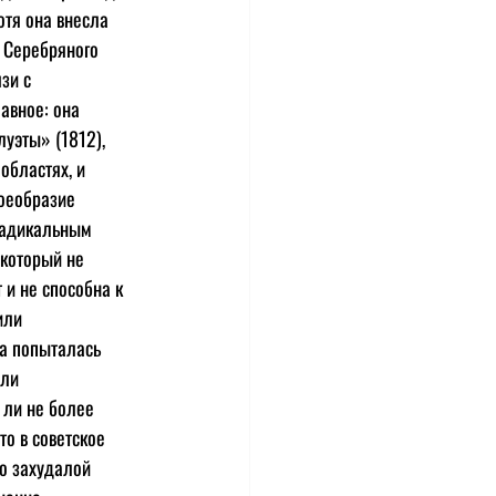
отя она внесла 
 Серебряного 
зи с 
авное: она 
уэты» (1812), 
областях, и 
оеобразие 
радикальным 
который не 
и не способна к 
или 
на попыталась 
ли 
 ли не более 
то в советское 
о захудалой 