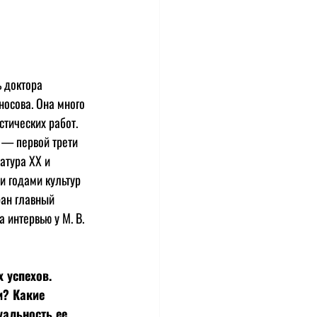
 доктора 
осова. Она много 
тических работ. 
 — первой трети 
атура ХХ и 
и годами культур 
ран главный 
 интервью у М. В. 
 успехов. 
? Какие 
альность ее 