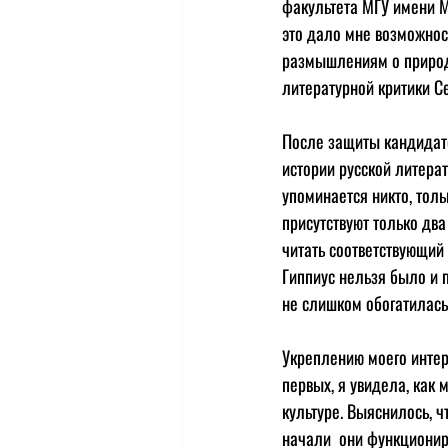
факультета МГУ имени М
это дало мне возможност
размышлениям о природе
литературной критики С
После защиты кандидатс
истории русской литерат
упоминается никто, толь
присутствуют только два
читать соответствующий
Гиппиус нельзя было и п
не слишком обогатилась
Укреплению моего интер
первых, я увидела, как 
культуре. Выяснилось, 
начали  они функционир