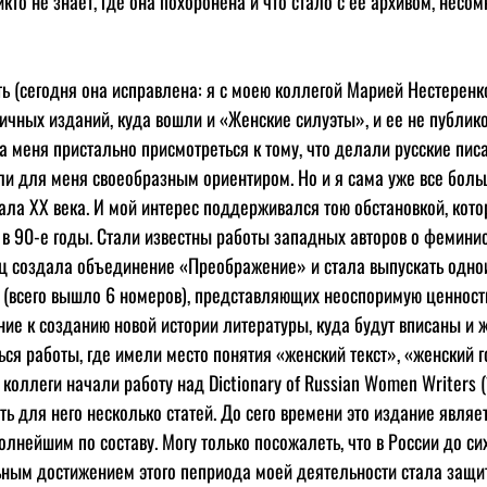
икто не знает, где она похоронена и что стало с ее архивом, несом
ть (сегодня она исправлена: я с моею коллегой Марией Нестеренк
зличных изданий, куда вошли и «Женские силуэты», и ее не публик
а меня пристально присмотреться к тому, что делали русские пис
и для меня своеобразным ориентиром. Но и я сама уже все боль
ала ХХ века. И мой интерес поддерживался тою обстановкой, кото
в 90-е годы. Стали известны работы западных авторов о феминист
 создала объединение «Преображение» и стала выпускать одно
(всего вышло 6 номеров), представляющих неоспоримую ценность
ние к созданию новой истории литературы, куда будут вписаны и ж
ся работы, где имели место понятия «женский текст», «женский г
коллеги начали работу над Dictionary of Russian Women Writers (
ь для него несколько статей. До сего времени это издание явля
лнейшим по составу. Могу только посожалеть, что в России до сих
ьным достижением этого пеприода моей деятельности стала защита