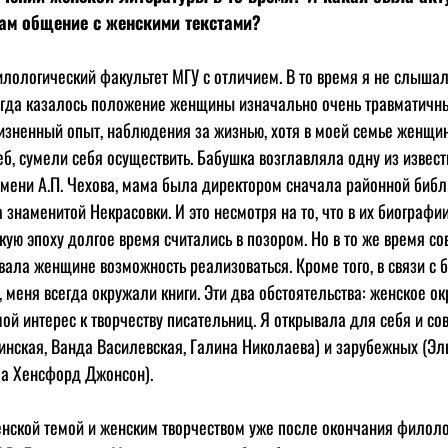
вам общение с женскими текстами?
илологический факультет МГУ с отличием. В то время я не слышал
гда казалось положение женщины изначально очень травматичны
зненный опыт, наблюдения за жизнью, хотя в моей семье женщин
б, сумели себя осуществить. Бабушка возглавляла одну из извес
имени А.П. Чехова, мама была директором сначала районной библи
знаменитой Некрасовки. И это несмотря на то, что в их биографии
кую эпоху долгое время считались в позором. Но в то же время со
вала женщине возможность реализоваться. Кроме того, в связи с 
меня всегда окружали книги. Эти два обстоятельства: женское ок
й интерес к творчеству писательниц. Я открывала для себя и сов
инская, Ванда Василевская, Галина Николаева) и зарубежных (Эль
ла Хенсфорд Джонсон).
нской темой и женским творчеством уже после окончания филоло