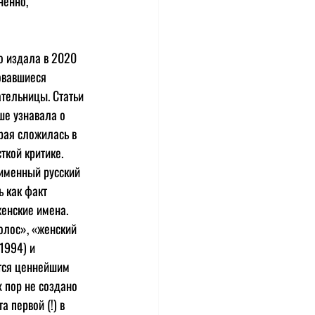
ненно, 
о издала в 2020 
овавшиеся 
ательницы. Статьи 
ше узнавала о 
рая сложилась в 
кой критике. 
именный русский 
 как факт 
енские имена. 
олос», «женский 
1994) и 
ется ценнейшим 
 пор не создано 
 первой (!) в 