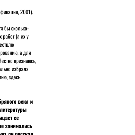
 
тификация
, 2001).
я бы сколько-
работ (а их у 
ествлю 
рованию, а для 
естно признаюсь, 
ально избрала 
ию, здесь 
ряного века и 
 литературы 
ицает ее 
ые занимались 
ует ли русская 