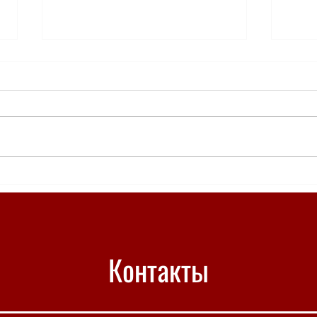
"Сильная женщина" в "Бобрах и
Опубл
утках"
Между
конку
Контакты