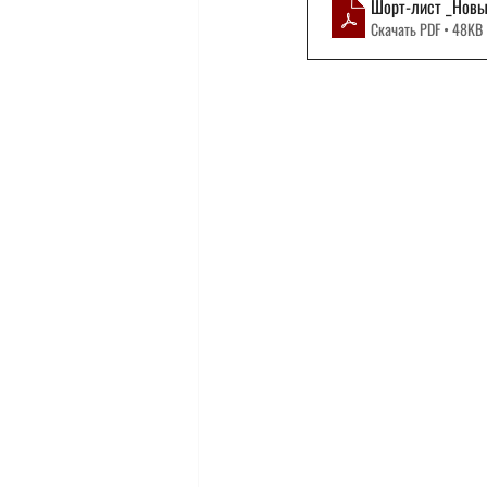
Шорт-лист _Новы
Скачать PDF • 48KB