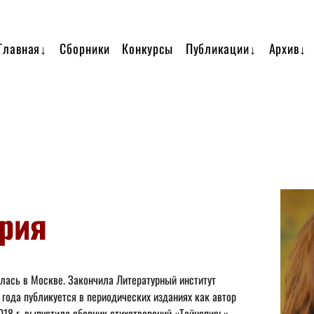
Главная↓
Сборники
Конкурсы
Публикации↓
Архив↓
рия
7 года публикуется в периодических изданиях как автор 
018 г. выпустила сборник стихотворений «Тайнопись». 