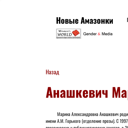
Новые Амазонки
Назад
Анашкевич Ма
	Марина Александровна Анашкевич родилась в Москве. Закончила Литературный институт 
имени А.М. Горького (отделение прозы). С 199
прозаических и публицистических текстов, в 2