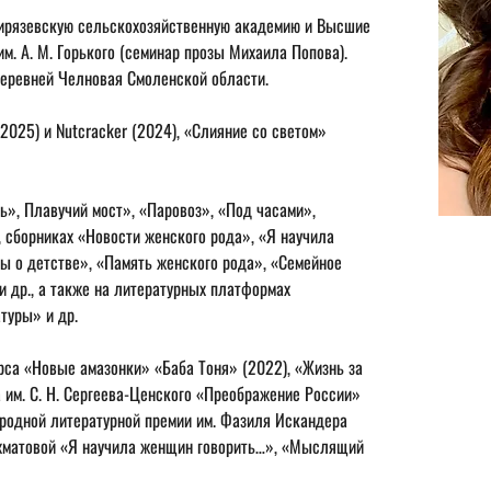
мирязевскую сельскохозяйственную академию и Высшие 
м. А. М. Горького (семинар прозы Михаила Попова). 
деревней Челновая Смоленской области.
2025) и Nutcracker (2024), «Слияние со светом» 
», Плавучий мост», «Паровоз», «Под часами», 
 сборниках «Новости женского рода», «Я научила 
ы о детстве», «Память женского рода», «Семейное 
и др., а также на литературных платформах 
туры» и др.
рса «Новые амазонки» «Баба Тоня» (2022), «Жизнь за 
а им. С. Н. Сергеева-Ценского «Преображение России» 
родной литературной премии им. Фазиля Искандера 
 Ахматовой «Я научила женщин говорить…», «Мыслящий 