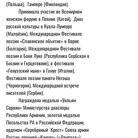
(Польша),  Тампере (Финляндия). 
	Принимала участие во Всемирном 
женском форуме в Пекине (Китай),  Днях 
русской культуры в Куала-Лумпуре 
(Малайзия), Международном Фестивале  
поэзии «Славянское объятие» в Варне 
(Болгария), Международном Фестивале 
поэзии в Баня Луке (Республика Сербская в 
Боснии и Герцеговине), в фестивале 
«Генуэзский маяк» в Генуе (Италия), 
Фестивале поэзии памяти Негоша 
(Черногория), Международной встрече 
писателей (Сербия). 
	Награждена медалью «Уильям 
Сароян» Министерства диаспоры 
Республики Армения, золотой медалью 
Посольства РА в Российской Федерации, 
орденом «Серебряный  Крест» Союза армян 
России, премией «Кантех» («Лампада»), 