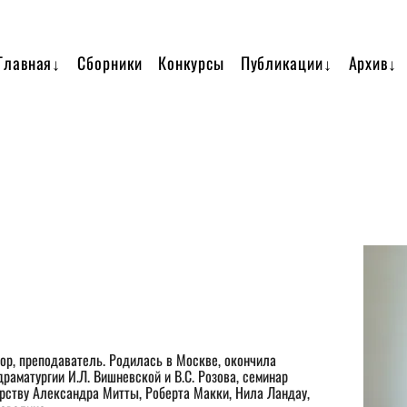
Главная↓
Сборники
Конкурсы
Публикации↓
Архив↓
драматургии И.Л. Вишневской и В.С. Розова, семинар 
ерству Александра Митты, Роберта Макки, Нила Ландау, 