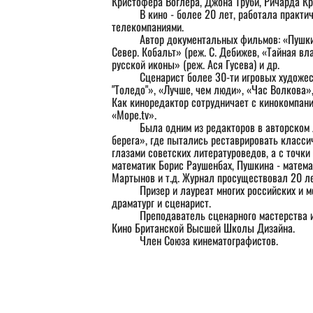
Кристофера Воглера, Джона Труби, Ричарда Кр
	В кино - более 20 лет, работала практически со всеми крупнейшими отечественными кино- и 
телекомпаниями. 
	Автор документальных фильмов: «Пушкин-Битов-Габриадзе. Побег» (реж. Ася Гусева), «Хлеб. 
Север. Кобальт» (реж. С. Дебижев, «Тайная вла
русской иконы» (реж. Ася Гусева) и др.
	Сценарист более 30-ти игровых художественных фильмов и сериалов, в том числе: «Отель 
"Толедо"», «Лучше, чем люди», «Час Волкова»,
Как киноредактор сотрудничает с кинокомпани
«Море.tv».
	Была одним из редакторов в авторском литературном журнале Галины Гусевой «Другие 
берега», где пытались реставрировать классич
глазами советских литературоведов, а с точки
математик Борис Раушенбах, Пушкина - матема
Мартынов и т.д. Журнал просуществовал 20 л
	Призер и лауреат многих российских и международных конкурсов и фестивалей как писатель, 
драматург и сценарист. 
	Преподаватель сценарного мастерства и куратор программы шоураннеров в Московской Школе 
Кино Британской Высшей Школы Дизайна.
	Член Союза кинематографистов.