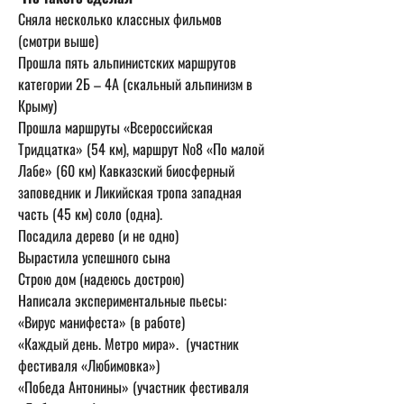
Сняла несколько классных фильмов 
(смотри выше)

Прошла пять альпинистских маршрутов 
категории 2Б – 4А (скальный альпинизм в 
Крыму) 

Прошла маршруты «Всероссийская 
Тридцатка» (54 км), маршрут №8 «По малой 
Лабе» (60 км) Кавказский биосферный 
заповедник и Ликийская тропа западная 
часть (45 км) соло (одна). 

Посадила дерево (и не одно) 

Вырастила успешного сына 

Строю дом (надеюсь дострою) 

Написала экспериментальные пьесы: 
«Вирус манифеста» (в работе)

«Каждый день. Метро мира».  (участник 
фестиваля «Любимовка»)  

«Победа Антонины» (участник фестиваля 