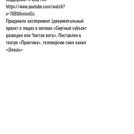
https://www.youtube.com/watch?
v=7080AmimiGs

Придумала эксперимент (документальный 
проект о людях в погонах «Смутный субъект 
разведки или Чистая вата», Поставлен в 
театре «Практика», телеверсию снял канал 
https://www.youtube.com/watch?
v=AgP2eqdVdGk 
Удачные проекты 

2003/04 - Театр. doc - Спектакль Трезвый 
PR (про политический консалтинг и черный 
пиар времен президента Б. Ельцина) 

2005 Документальный фильм 2005  
«Смерть поэта. 205 дней» - док., 72 мин., 
РТР, ст. Вертов, см. здесь 
http://www.youtube.com/watch?v=CWBUDaWx-
Jc 