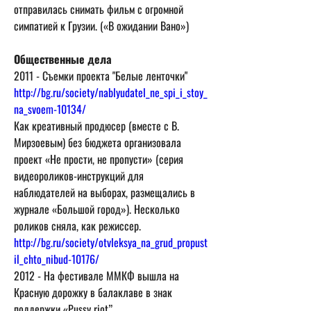
отправилась снимать фильм с огромной 
симпатией к Грузии. («В ожидании Вано»)
Общественные дела 
2011 - Съемки проекта "Белые ленточки" 
http://bg.ru/society/nablyudatel_ne_spi_i_stoy_
na_svoem-10134/
Как креативный продюсер (вместе c В. 
Мирзоевым) без бюджета организовала 
проект «Не прости, не пропусти» (серия 
видеороликов-инструкций для 
наблюдателей на выборах, размещались в 
журнале «Большой город»). Несколько 
http://bg.ru/society/otvleksya_na_grud_propust
il_chto_nibud-10176/
2012 - На фестивале ММКФ вышла на 
Красную дорожку в балаклаве в знак 
поддержки «Pussy riot” 