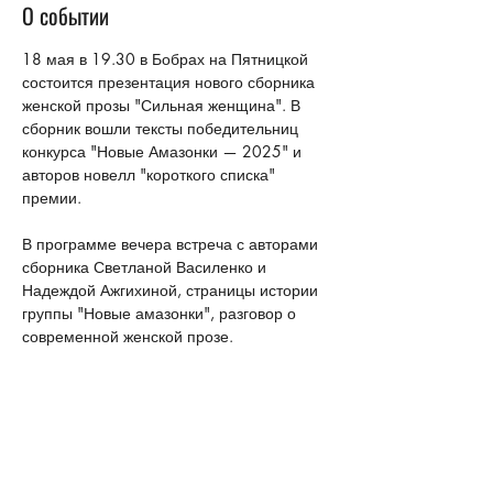
О событии
18 мая в 19.30 в Бобрах на Пятницкой 
состоится презентация нового сборника 
женской прозы "Сильная женщина". В 
сборник вошли тексты победительниц 
конкурса "Новые Амазонки — 2025" и 
авторов новелл "короткого списка" 
премии.
В программе вечера встреча с авторами 
сборника Светланой Василенко и 
Надеждой Ажгихиной, страницы истории 
группы "Новые амазонки", разговор о 
современной женской прозе.
Зарегистрироваться можно по ссылке:
https://bobry-i-
utki.timepad.ru/event/3968054/