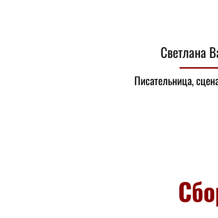
Светлана В
Писательница, сцена
Сбо