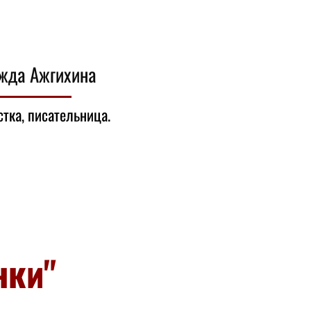
жда Ажгихина
тка, писательница.
нки"