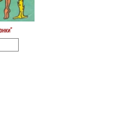
онки"