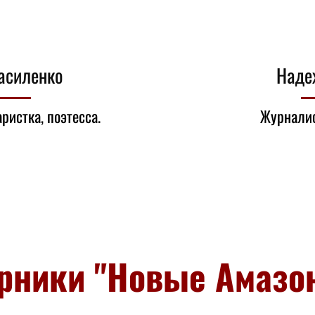
асиленко
Наде
ристка, поэтесса.
Журналис
рники "Новые Амазо