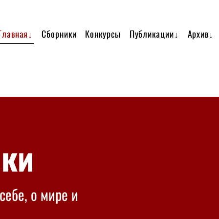
Главная↓
Сборники
Конкурсы
Публикации↓
Архив↓
нки
себе, о мире и